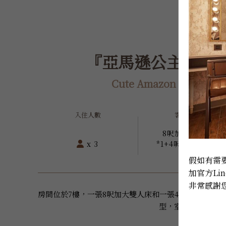
『亞馬遜公主』 三人房
Cute Amazon Triple Ro
入住人數
客房床型
8呎加大雙人床
x 3
*1+4呎加大單人床
*1
假如有需要
加官方Lin
非常感謝您
房間位於7樓，一張8呎加大雙人床和一張4呎加大單人
型，室內大約9坪