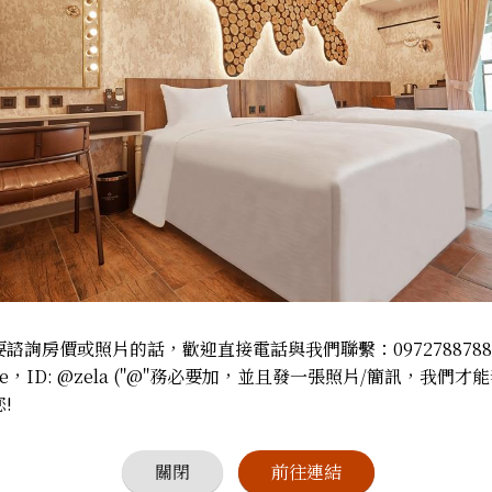
(702)
om(702)
房間大小
33 m²
諮詢房價或照片的話，歡迎直接電話與我們聯繫：097278878
e，ID: @zela ("@"務必要加，並且發一張照片/簡訊，我們才能
!
床，房內有落地門和陽台，樓中樓房
關閉
前往連結