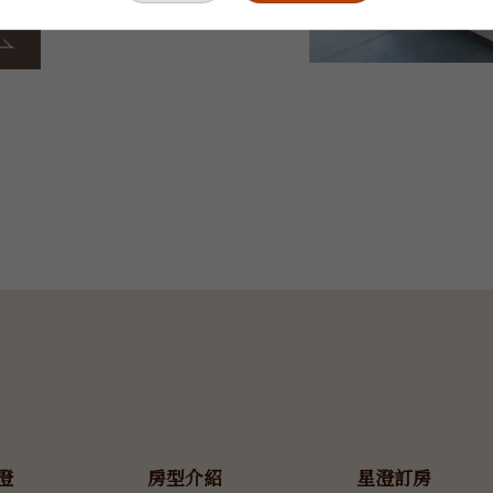
澄
房型介紹
星澄訂房