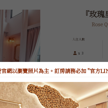
『玫瑰皇
Rose Q
入住人數
x 3
官網以瀏覽照片為主。訂房請務必加 "官方LINE
房間位於7樓，一張8呎加大雙人
型，