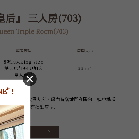
后』 三人房(703)
ueen Triple Room(703)
客房床型
房間大小
8呎加大king size
雙人床*1+4呎加大
33 m²
單人床*1
" !
床和一張4呎加大單人床，房內有落地門和陽台，樓中樓房
室內大約11坪（有浴缸房型）
詳細資訊