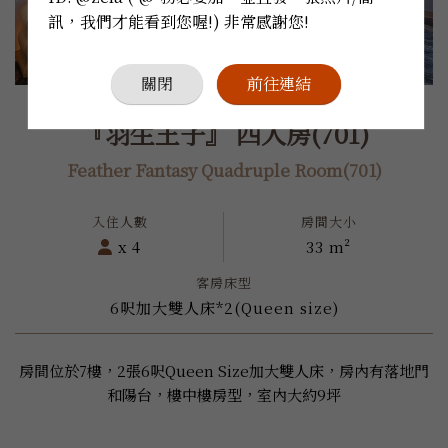
訊，我們才能看到您喔!) 非常感謝您!
關閉
前往連結
『羽生王子』 四人房(701)
Feather Fantasy Quadruple Room(701)
x 4
33 m²
6呎加大雙人床*2(Queen size)
房間位於7樓，2張6呎Queen Size加大雙人床，房內有落地門
和陽台，樓中樓房型，室內大約9坪