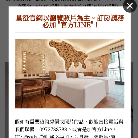
和陽台，樓中樓房型，室內大約11坪(有浴缸房型）
星澄官網以瀏覽照片為主。訂房請務
必加 "官方LINE" !
詳細資訊
假如有需要諮詢房價或照片的話，歡迎直接電話與
我們聯繫：0972788788。或者是加官方Line，
ID: @zela ("@"務必要加，並且發一張照片/簡