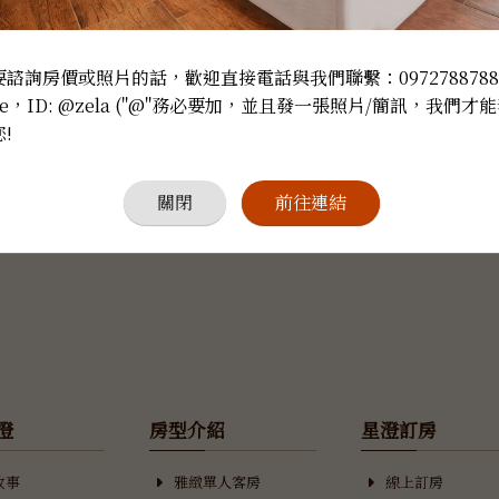
送出
諮詢房價或照片的話，歡迎直接電話與我們聯繫：097278878
e，ID: @zela ("@"務必要加，並且發一張照片/簡訊，我們才能
!
關閉
前往連結
澄
房型介紹
星澄訂房
故事
雅緻單人客房
線上訂房