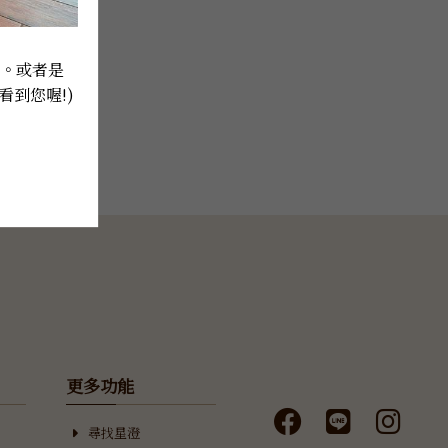
8。或者是
看到您喔!) 
更多功能
尋找星澄