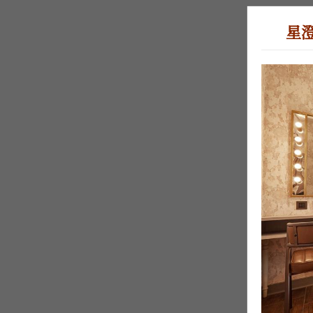
星澄
*E
*手
*驗