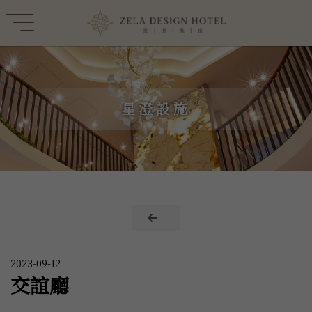
星澄設施
2023-09-12
交誼廳