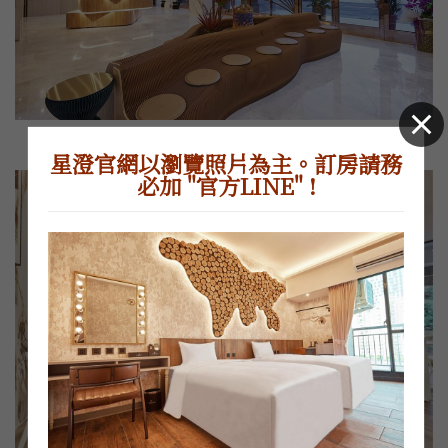
星澄官網以瀏覽照片為主。訂房請務
必加 "官方LINE" !