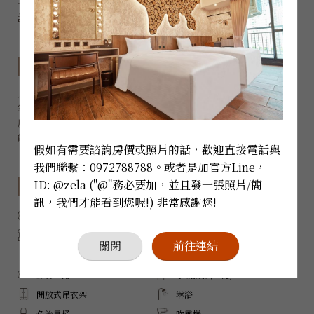
子，

房型規格
入住人數：
 x 1

客房床型：4呎加大單人床

房間大小：16.5 m²

能否加床：無
假如有需要諮詢房價或照片的話，歡迎直接電話與
我們聯繫：0972788788。或者是加官方Line，
ID: @zela ("@"務必要加，並且發一張照片/簡
設備與服務
訊，我們才能看到您喔!) 非常感謝您!
禁菸
Wi-Fi
陽台
三菱空調
關閉
前往連結
電子冰箱
Samsung 電視
影音串流
手機投影(電視)
開放式吊衣架
淋浴
免治馬桶
吹風機