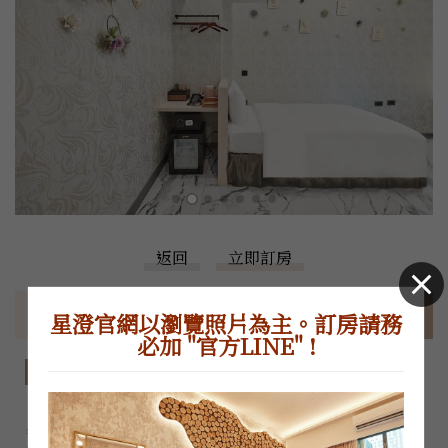
返回
立即訂房
房型特色
價格表
住房須知
星澄官網以瀏覽照片為主。訂房請務
必加 "官方LINE" !
房型特色
『室內粉嫩藍色系搭配牆上的白色童趣動物畫框，

各個不同材質的花朵散落在牆面，角落坐落著一隻可愛的兔