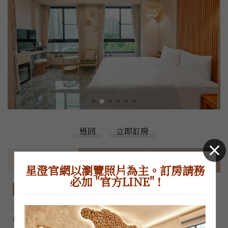
返回
立即訂房
房型特色
價格表
住房須知
星澄官網以瀏覽照片為主。訂房請務
必加 "官方LINE" !
房型特色
~因為官網控房不易，正確房況和價格，請加LINE或電洽櫃
檯，感謝您的體諒~
