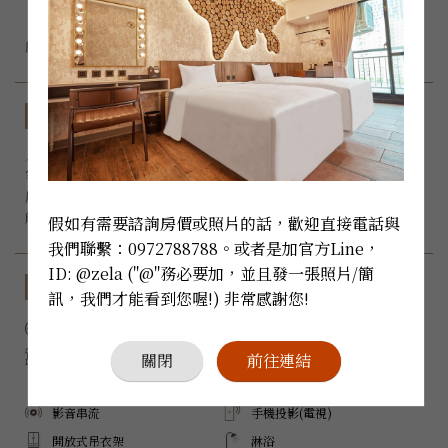
『日系輕井澤渡假風，讓您身處在日式氛圍裡，

房型規格
入住人數：
 x 2

客房床型：6呎加大Queen size雙人床

房間大小：23 m²

能否加床：無
假如有需要諮詢房價或照片的話，歡迎直接電話與
我們聯繫：0972788788。或者是加官方Line，
ID: @zela ("@"務必要加，並且發一張照片/簡
設備與服務
訊，我們才能看到您喔!) 非常感謝您!
禁菸
Wi-Fi
陽台
三菱空調
關閉
前往連結
電子冰箱
Samsung 電視
影音串流
手機投影(電視)
開放式吊衣架
淋浴