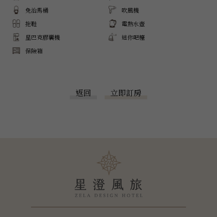
免治馬桶
吹風機
拖鞋
電熱水壺
星巴克膠囊機
迷你吧檯
保險箱
返回
立即訂房