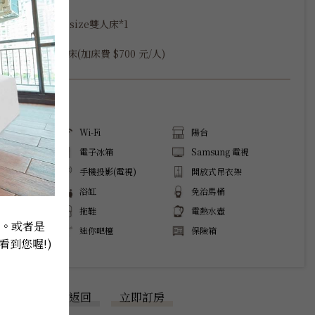
 x 2

加大Queen size雙人床*1

.7 m²

，加一張單人床(加床費 $700 元/人)
服務
Wi-Fi
陽台
調
電子冰箱
Samsung 電視
流
手機投影(電視)
開放式吊衣架
浴缸
免治馬桶
拖鞋
電熱水壺
8。或者是
膠囊機
迷你吧檯
保險箱
看到您喔!) 
返回
立即訂房