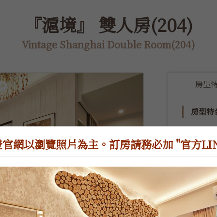
『滬境』 雙人房(204)
Vintage Shanghai Double Room(204)
房型
房型特
~因為官網
體諒~

官網以瀏覽照片為主。訂房請務必加 "官方LINE
『復古典雅
房型規