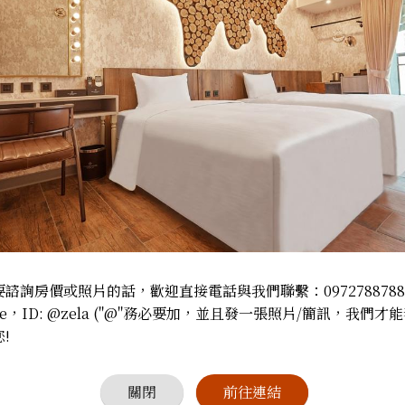
入住人數：
客房床型：6呎
房間大小：29
能否加床：可
設備與
禁菸
三菱空
影音串
淋浴
吹風機
諮詢房價或照片的話，歡迎直接電話與我們聯繫：097278878
星巴克
e，ID: @zela ("@"務必要加，並且發一張照片/簡訊，我們才能
!
關閉
前往連結