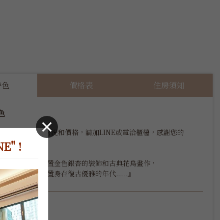
特色
價格表
住房須知
色
控房不易，正確房況和價格，請加LINE或電洽櫃檯，感謝您的
" !
上海風，室內佈置金色銀杏的裝飾和古典花鳥畫作，

格