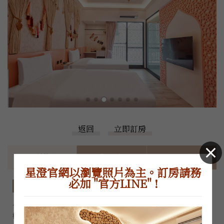
返回
立即訂房
房型特色
價格表
住房須知
星澄官網以瀏覽照片為主。訂房請務
必加 "官方LINE" !
房型特色
~因為官網控房不易，正確房況和價格，請加LINE或電洽櫃
檯，感謝您的體諒~
