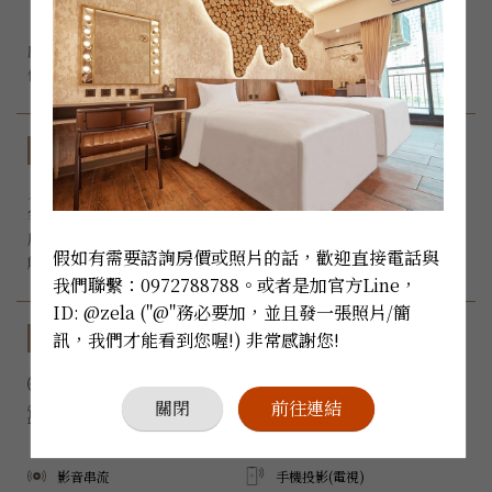
『粉色摩洛哥風，粉色搭配異國彩繪玻璃燈飾和奢華吊燈，

感受可愛與奢華並存，搭配異國手工編織流蘇佈置品，

房型規格
入住人數：
 x 2

客房床型：4呎加大單人床 *2

房間大小：29.7 m²

假如有需要諮詢房價或照片的話，歡迎直接電話與
能否加床：無
我們聯繫：0972788788。或者是加官方Line，
ID: @zela ("@"務必要加，並且發一張照片/簡
設備與服務
訊，我們才能看到您喔!) 非常感謝您!
禁菸
Wi-Fi
關閉
前往連結
陽台
三菱空調
電子冰箱
Samsung 電視
影音串流
手機投影(電視)