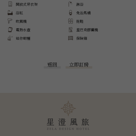
開放式吊衣架
淋浴
浴缸
免治馬桶
吹風機
拖鞋
電熱水壺
星巴克膠囊機
迷你吧檯
保險箱
返回
立即訂房