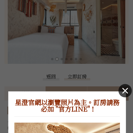
返回
立即訂房
房型特色
價格表
住房須知
星澄官網以瀏覽照片為主。訂房請務
必加 "官方LINE" !
房型特色
~因為官網控房不易，正確房況和價格，請加LINE或電洽櫃
檯，感謝您的體諒~
