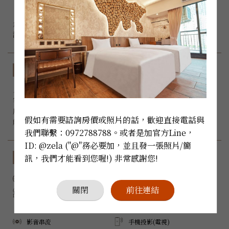
『波西米亞風，室內掛滿各具風格的捕夢網，

角落擺放手工編織的小帳篷，牆上掛著極具特色的部落頭飾

房型規格
入住人數：
 x 2

客房床型：6呎加大Queen size雙人床 *1

房間大小：29.7 m²

假如有需要諮詢房價或照片的話，歡迎直接電話與
能否加床：無
我們聯繫：0972788788。或者是加官方Line，
ID: @zela ("@"務必要加，並且發一張照片/簡
設備與服務
訊，我們才能看到您喔!) 非常感謝您!
禁菸
Wi-Fi
關閉
前往連結
陽台
三菱空調
電子冰箱
Samsung 電視
影音串流
手機投影(電視)