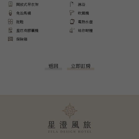
開放式吊衣架
淋浴
免治馬桶
吹風機
拖鞋
電熱水壺
星巴克膠囊機
迷你吧檯
保險箱
返回
立即訂房