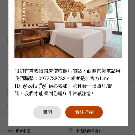
『室內深綠色搭配特色壁磚，周圍擺設復古奢華的傢俱，

牆壁佈置金色紋理的藝術品和畫作，使人沈浸在鎏金歲月的世
房型規格
入住人數：
 x 2

客房床型：6呎加大Queen size雙人床 *1

房間大小：23 m²

假如有需要諮詢房價或照片的話，歡迎直接電話與
能否加床：無
我們聯繫：0972788788。或者是加官方Line，
ID: @zela ("@"務必要加，並且發一張照片/簡
設備與服務
訊，我們才能看到您喔!) 非常感謝您!
禁菸
Wi-Fi
關閉
前往連結
陽台
三菱空調
電子冰箱
Samsung 電視
影音串流
手機投影(電視)