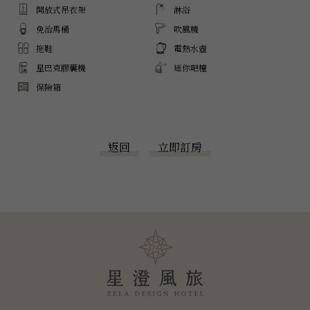
開放式吊衣架
淋浴
免治馬桶
吹風機
拖鞋
電熱水壺
星巴克膠囊機
迷你吧檯
保險箱
返回
立即訂房