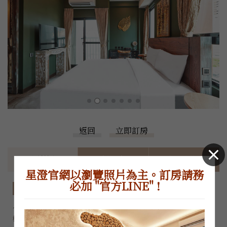
返回
立即訂房
房型特色
價格表
住房須知
星澄官網以瀏覽照片為主。訂房請務
必加 "官方LINE" !
房型特色
~因為官網控房不易，正確房況和價格，請加LINE或電洽櫃
檯，感謝您的體諒~
