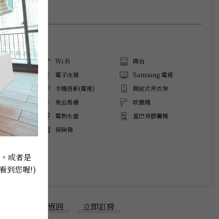
無
服務
Wi-Fi
陽台
調
電子冰箱
Samsung 電視
流
手機投影(電視)
開放式吊衣架
免治馬桶
吹風機
電熱水壺
星巴克膠囊機
檯
保險箱
8。或者是
看到您喔!) 
返回
立即訂房