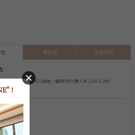
特色
價格表
住房須知
色
潮) 房間總共有8坪，可以做成一個8呎特大雙人床 (240 X 200 
有一個標準浴缸。
" !
格
 x 2

8呎特大雙人床


