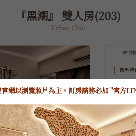
『黑潮』 雙人房(203)
Urban Chic
房型
房型特
#203 (黑
cm)，附
官網以瀏覽照片為主。訂房請務必加 "官方LINE
房型規
入住人數：
客房床型：
房間大小：8