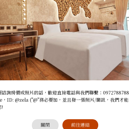
能否加床：
設備與
禁菸
三菱空
影音串
浴缸
拖鞋
迷你吧
諮詢房價或照片的話，歡迎直接電話與我們聯繫：097278878
e，ID: @zela ("@"務必要加，並且發一張照片/簡訊，我們才能
!
關閉
前往連結